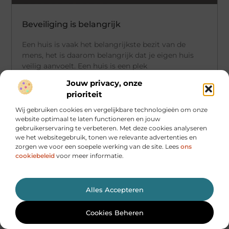
Beveiliging is belangrijk
Een huis is vaak het belangrijkste bezit van de
mens, het is daarom belangrijk dat je eigen huis
veilig aanvoelt. Een huis is een plek
Jouw privacy, onze
prioriteit
Wij gebruiken cookies en vergelijkbare technologieën om onze
BUSINESS
website optimaal te laten functioneren en jouw
gebruikerservaring te verbeteren. Met deze cookies analyseren
we het websitegebruik, tonen we relevante advertenties en
zorgen we voor een soepele werking van de site. Lees
ons
cookiebeleid
voor meer informatie.
Alles Accepteren
Cookies Beheren
Industrieel Ontwerper