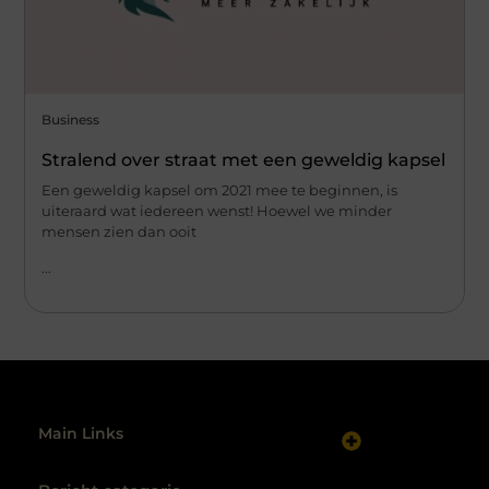
Business
Stralend over straat met een geweldig kapsel
Een geweldig kapsel om 2021 mee te beginnen, is
uiteraard wat iedereen wenst! Hoewel we minder
mensen zien dan ooit
...
Main Links
Website linkbuilding: hoe je gericht autoriteit opbouwt
Maak van internet jouw inkomstenbron: realistische routes naar geld online