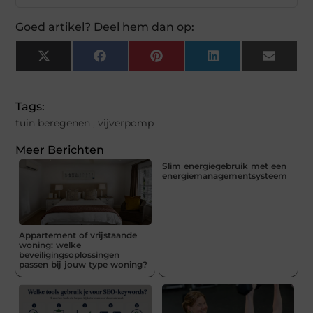
Goed artikel? Deel hem dan op:
X
Facebook
Pinterest
LinkedIn
Email
(Twitter)
Tags:
tuin beregenen
,
vijverpomp
Meer Berichten
Slim energiegebruik met een
energiemanagementsysteem
Appartement of vrijstaande
woning: welke
beveiligingsoplossingen
passen bij jouw type woning?