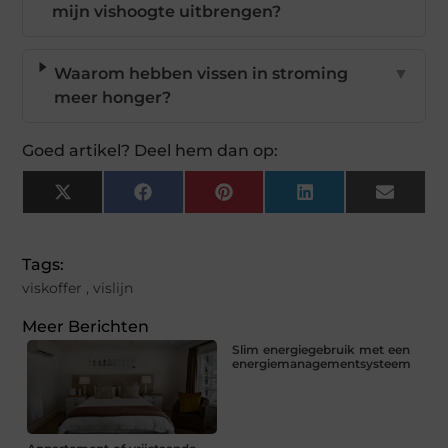
mijn vishoogte uitbrengen?
Waarom hebben vissen in stroming
▼
meer honger?
Goed artikel? Deel hem dan op:
X
Facebook
Pinterest
LinkedIn
Email
(Twitter)
Tags:
viskoffer
,
vislijn
Meer Berichten
Slim energiegebruik met een
energiemanagementsysteem