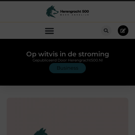
Op witvis in de stroming
Gepubliceerd Door Herengracht500.nl
Business