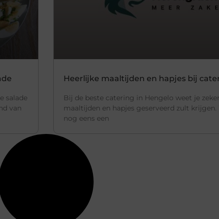
ade
Heerlijke maaltijden en hapjes bij cate
e salade
Bij de beste catering in Hengelo weet je zeke
and van
maaltijden en hapjes geserveerd zult krijgen.
nog eens een