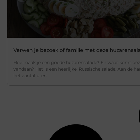
Verwen je bezoek of familie met deze huzarensal
Hoe maak je een goede huzarensalade? En waar komt dez
vandaan? Het is een heerlijke, Russische salade. Aan de h
het aantal uren