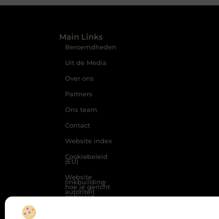
Main Links
Beroemdheden
Uit de Media
Over ons
Partners
Ons team
Contact
Website index
Cookiebeleid
(EU)
Website
linkbuilding:
hoe je gericht
autoriteit
opbouwt
Maak van
Bericht categ
internet jouw