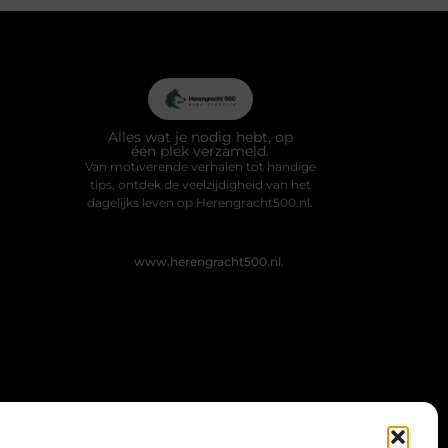
Alles wat je nodig hebt, op
één plek verzameld.
Van motiverende verhalen tot handige
tips, ontdek de veelzijdigheid van het
dagelijks leven op Herengracht500.nl.
@2025 All Right Reserved. Design
by
www.herengracht500.nl.