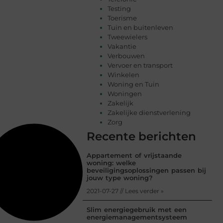
Testing
Toerisme
Tuin en buitenleven
Tweewielers
Vakantie
Verbouwen
Vervoer en transport
Winkelen
Woning en Tuin
Woningen
Zakelijk
Zakelijke dienstverlening
Zorg
Recente berichten
Appartement of vrijstaande
woning: welke
beveiligingsoplossingen passen bij
jouw type woning?
2021-07-27 // Lees verder »
Slim energiegebruik met een
energiemanagementsysteem