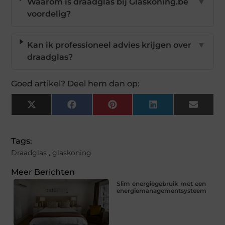
Waarom is draadglas bij Glaskoning.be
▼
voordelig?
Kan ik professioneel advies krijgen over
▼
draadglas?
Goed artikel? Deel hem dan op:
X
Facebook
Pinterest
LinkedIn
Email
(Twitter)
Tags:
Draadglas
,
glaskoning
Meer Berichten
Slim energiegebruik met een
energiemanagementsysteem