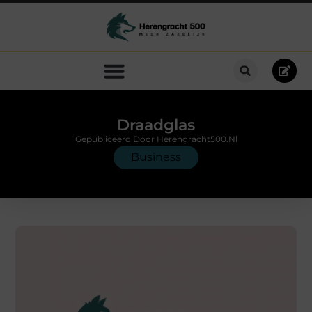
Draadglas
Gepubliceerd Door Herengracht500.nl
Business