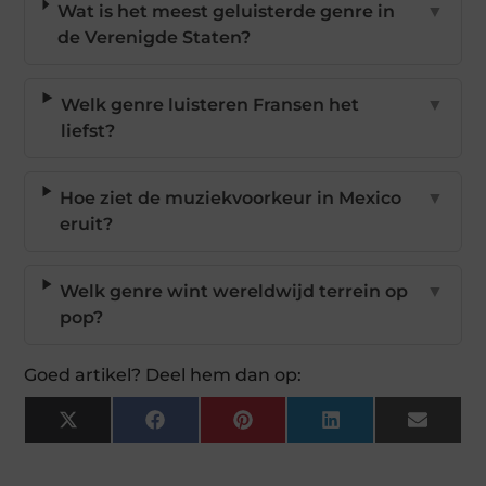
Wat is het meest geluisterde genre in
▼
de Verenigde Staten?
Welk genre luisteren Fransen het
▼
liefst?
Hoe ziet de muziekvoorkeur in Mexico
▼
eruit?
Welk genre wint wereldwijd terrein op
▼
pop?
Goed artikel? Deel hem dan op:
X
Facebook
Pinterest
LinkedIn
Email
(Twitter)