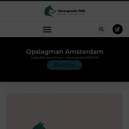
Opslagman Amsterdam
Gepubliceerd Door Herengracht500.nl
Business