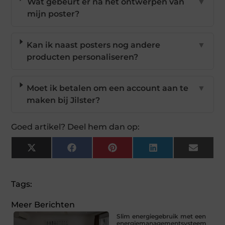
Wat gebeurt er na het ontwerpen van
▼
mijn poster?
Kan ik naast posters nog andere
▼
producten personaliseren?
Moet ik betalen om een account aan te
▼
maken bij Jilster?
Goed artikel? Deel hem dan op:
X
Facebook
Pinterest
LinkedIn
Email
(Twitter)
Tags:
Meer Berichten
Slim energiegebruik met een
energiemanagementsysteem