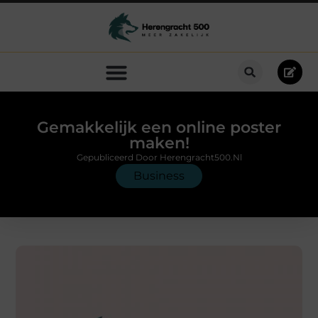
Gemakkelijk een online poster
maken!
Gepubliceerd Door Herengracht500.nl
Business