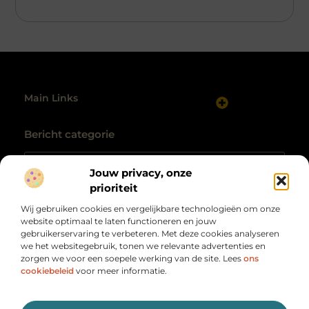
Main Links
Website linkbuilding: hoe je gericht autoriteit opbouwt
Maak van internet jouw inkomstenbron: realistische routes naar geld online
Bericht categorie
Jouw privacy, onze
prioriteit
Wij gebruiken cookies en vergelijkbare technologieën om onze
website optimaal te laten functioneren en jouw
gebruikerservaring te verbeteren. Met deze cookies analyseren
we het websitegebruik, tonen we relevante advertenties en
zorgen we voor een soepele werking van de site. Lees
ons
Alles wat je nodig hebt, op één plek
verzameld.
cookiebeleid
voor meer informatie.
Van motiverende verhalen tot handige tips, ontdek de
veelzijdigheid van het dagelijks leven op Herengracht500.nl.