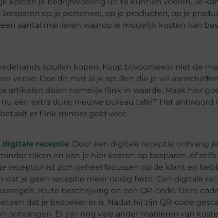
jk kosten je bedrijfsvoering uit te kunnen voeren. Je ka
besparen op je personeel, op je producten, op je product
ik een aantal manieren waarop je mogelijk kosten kan be
eedehands spullen kopen. Koop bijvoorbeeld niet de m
 versie. Doe dit met al je spullen die je wil aanschaffe
 artikelen dalen namelijk flink in waarde. Maak hier g
je nu een extra dure, nieuwe bureau tafel? Het antwoord 
etaalt er flink minder geld voor.
n
digitale receptie
. Door een digitale receptie ontvang j
 minder taken en kan je hier kosten op besparen, of zelf
je receptionist zich geheel focussen op de klant en heb
an dat je geen receptie meer nodig hebt. Een digitale re
 huisregels, route beschrijving en een QR-code. Deze cod
eteen dat je bezoeker er is. Nadat hij zijn QR-code gesc
 gaan ontvangen. Er zijn nog vele ander manieren van kost