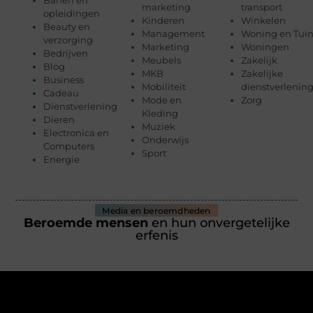
Banen en
marketing
transport
opleidingen
Kinderen
Winkelen
Beauty en
Management
Woning en Tui
verzorging
Marketing
Woningen
Bedrijven
Meubels
Zakelijk
Blog
MKB
Zakelijke
Business
Mobiliteit
dienstverlenin
Cadeau
Mode en
Zorg
Dienstverlening
Kleding
Dieren
Muziek
Electronica en
Onderwijs
Computers
Sport
Energie
Media en beroemdheden
Beroemde mensen
en hun onvergetelijke
erfenis