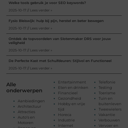
Welke tools gebruik je voor SEO keywords?
2025-10-17 // Lees verder »
Fysio Bleiswijk: hulp bij pijn, herstel en beter bewegen
2025-10-17 // Lees verder »
Ontdek de topvoordelen van Slotenmaker DRS voor jouw
veiligheid
2025-10-17 // Lees verder »
De Perfecte Kast met Schuifdeuren: Stijlvol en Functioneel
2025-10-17 // Lees verder »
Entertainment
Telefonie
Alle
Eten en drinken
Testing
onderwerpen
Financieel
Toerisme
Gezondheid
Tuin en
Aanbiedingen
Hobby en vrije
buitenleven
Architectuur
tijd
Tweewielers
Attracties
Horeca
Vakantie
Auto's en
Industrie
Verbouwen
Motoren
Internet
Vervoer en