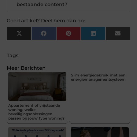
bestaande content?
Goed artikel? Deel hem dan op:
X
Facebook
Pinterest
LinkedIn
Email
(Twitter)
Tags:
Meer Berichten
Slim energiegebruik met een
energiemanagementsysteem
Appartement of vrijstaande
woning: welke
beveiligingsoplossingen
passen bij jouw type woning?