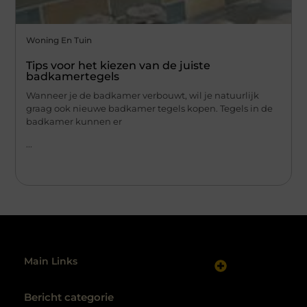
Woning En Tuin
Tips voor het kiezen van de juiste
badkamertegels
Wanneer je de badkamer verbouwt, wil je natuurlijk
graag ook nieuwe badkamer tegels kopen. Tegels in de
badkamer kunnen er
...
Main Links
Website linkbuilding: hoe je gericht autoriteit opbouwt
Maak van internet jouw inkomstenbron: realistische routes naar geld online
Bericht categorie