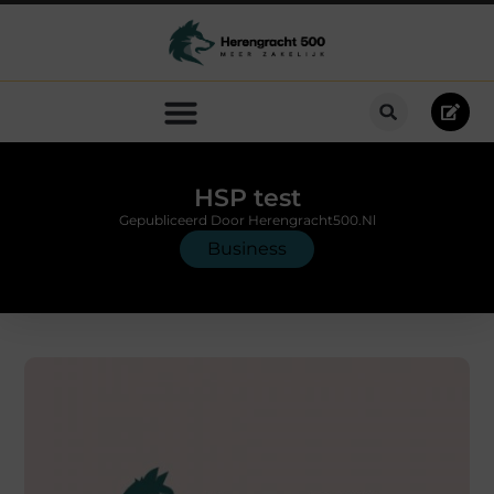
HSP test
Gepubliceerd Door Herengracht500.nl
Business