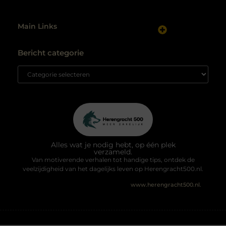
Main Links
Website linkbuilding: hoe je gericht autoriteit opbouwt
Maak van internet jouw inkomstenbron: realistische routes naar geld online
Bericht categorie
Alles wat je nodig hebt, op één plek
verzameld.
Van motiverende verhalen tot handige tips, ontdek de
veelzijdigheid van het dagelijks leven op Herengracht500.nl.
@2025 All Right Reserved. Design by
www.herengracht500.nl.