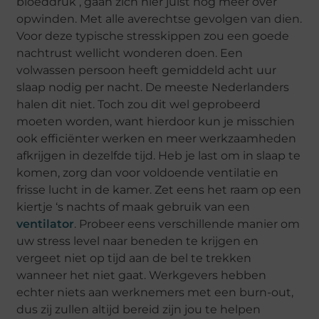
bloeddruk , gaan zich hier juist nog meer over
opwinden. Met alle averechtse gevolgen van dien.
Voor deze typische stresskippen zou een goede
nachtrust wellicht wonderen doen. Een
volwassen persoon heeft gemiddeld acht uur
slaap nodig per nacht. De meeste Nederlanders
halen dit niet. Toch zou dit wel geprobeerd
moeten worden, want hierdoor kun je misschien
ook efficiënter werken en meer werkzaamheden
afkrijgen in dezelfde tijd. Heb je last om in slaap te
komen, zorg dan voor voldoende ventilatie en
frisse lucht in de kamer. Zet eens het raam op een
kiertje ‘s nachts of maak gebruik van een
ventilator
. Probeer eens verschillende manier om
uw stress level naar beneden te krijgen en
vergeet niet op tijd aan de bel te trekken
wanneer het niet gaat. Werkgevers hebben
echter niets aan werknemers met een burn-out,
dus zij zullen altijd bereid zijn jou te helpen