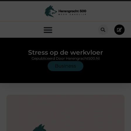
Stress op de werkvloer
Gepubliceerd Door Herengracht500.nl
Business