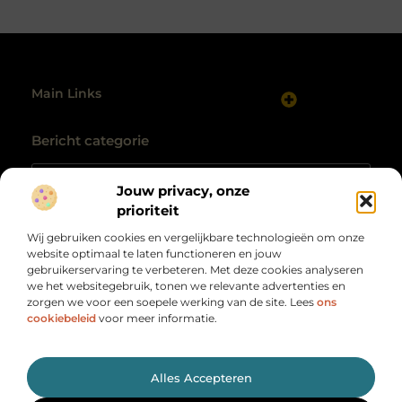
Main Links
Website linkbuilding: hoe je gericht autoriteit opbouwt
Maak van internet jouw inkomstenbron: realistische routes naar geld online
Bericht categorie
Jouw privacy, onze
prioriteit
Wij gebruiken cookies en vergelijkbare technologieën om onze
website optimaal te laten functioneren en jouw
gebruikerservaring te verbeteren. Met deze cookies analyseren
we het websitegebruik, tonen we relevante advertenties en
zorgen we voor een soepele werking van de site. Lees
ons
Alles wat je nodig hebt, op één plek
verzameld.
cookiebeleid
voor meer informatie.
Van motiverende verhalen tot handige tips, ontdek de
veelzijdigheid van het dagelijks leven op Herengracht500.nl.
@2025 All Right Reserved. Design by
www.herengracht500.nl.
Alles Accepteren