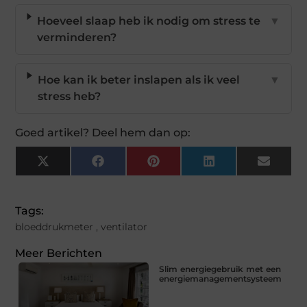
Hoeveel slaap heb ik nodig om stress te
▼
verminderen?
Hoe kan ik beter inslapen als ik veel
▼
stress heb?
Goed artikel? Deel hem dan op:
X
Facebook
Pinterest
LinkedIn
Email
(Twitter)
Tags:
bloeddrukmeter
,
ventilator
Meer Berichten
Slim energiegebruik met een
energiemanagementsysteem