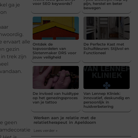
voor SEO keywords?
pijn, herstel en beter
el ga je
bewegen
kon
maar
enwoordig.
 ervaart alle
Ontdek de
De Perfecte Kast met
en gezin
topvoordelen van
Schuifdeuren: Stijlvol en
Slotenmaker DRS voor
Functioneel
n trek zijn
jouw veiligheid
heel
 vandaan.
De invloed van huidtype
Van Lennep Kliniek:
op het genezingsproces
innovatief, deskundig en
van je tattoo
persoonlijk in
huidverbetering
Werken aan je relatie met de
je geen
relatietherapeut in Apeldoorn
Raamdecoratie
Lees verder »
 Het is