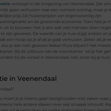
ratie
verkoopt in de omgeving van Veenendaal. Die wink
igenlijk gaan verhuizen naar een ruimere woning, maar je 
lijke prijs. De huizenprijzen van tegenwoordig zijn
 woningmarkt en de groeiende economie. Toen heb je 
n uit te bouwen. Het is iets wat veel mensen doen teg
te zijn geweest. De waarde van je huis stijgt erdoor, en je
 een hoop op je af als je gaat verhuizen. Zeker als je e
 zou je dan niet gewoon lekker thuis blijven? Het meest i
amer. Bij de uitbouw van de woonkamer wil je het ge
inden bij de winkel in Veenendaal, niet zover bij je huis
ie in Veenendaal
endaal?
. Nu moet je je ineens gaan bezighouden met zaken waar 
ar ineens hele andere ideeen over wat smaaak inhoudt. 
uren wil je gebruiken en welke materialen horen daarbij?