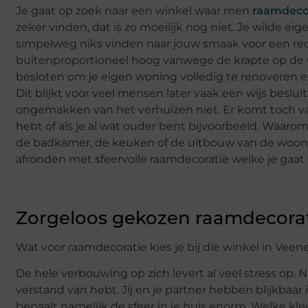
Je gaat op zoek naar een winkel waar men
raamdeco
zeker vinden, dat is zo moeilijk nog niet. Je wilde e
simpelweg niks vinden naar jouw smaak voor een rede
buitenproportioneel hoog vanwege de krapte op de
besloten om je eigen woning volledig te renoveren e
Dit blijkt voor veel mensen later vaak een wijs besluit 
ongemakken van het verhuizen niet. Er komt toch vaak
hebt of als je al wat ouder bent bijvoorbeeld. Waarom
de badkamer, de keuken of de uitbouw van de woonk
afronden met sfeervolle raamdecoratie welke je gaat v
Zorgeloos gekozen raamdecorat
Wat voor raamdecoratie kies je bij die winkel in Veen
De hele verbouwing op zich levert al veel stress op
verstand van hebt. Jij en je partner hebben blijkba
bepaalt namelijk de sfeer in je huis enorm. Welke kle