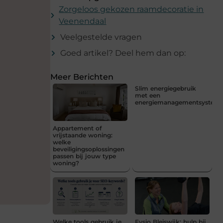
Zorgeloos gekozen raamdecoratie in
Veenendaal
Veelgestelde vragen
Goed artikel? Deel hem dan op:
Meer Berichten
Slim energiegebruik
met een
energiemanagementsystee
Appartement of
vrijstaande woning:
welke
beveiligingsoplossingen
passen bij jouw type
woning?
Welke tools gebruik je
Fysio Bleiswijk: hulp bij