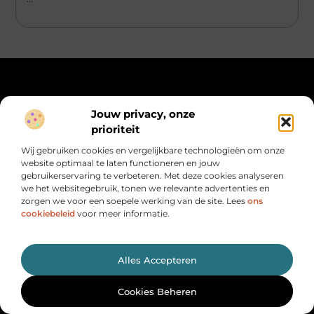
Main Links
Jouw privacy, onze
prioriteit
Website linkbuilding: hoe je gericht autoriteit opbouwt
Maak van internet jouw inkomstenbron: realistische routes naar geld online
Bericht categorie
Wij gebruiken cookies en vergelijkbare technologieën om onze
website optimaal te laten functioneren en jouw
gebruikerservaring te verbeteren. Met deze cookies analyseren
we het websitegebruik, tonen we relevante advertenties en
zorgen we voor een soepele werking van de site. Lees
ons
cookiebeleid
voor meer informatie.
Alles Accepteren
Alles wat je nodig hebt, op één plek
verzameld.
Van motiverende verhalen tot handige tips, ontdek de
Cookies Beheren
veelzijdigheid van het dagelijks leven op Herengracht500.nl.