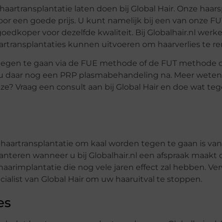
haartransplantatie laten doen bij Global Hair
. Onze haars
or een goede prijs. U kunt namelijk bij een van onze FU
goedkoper voor dezelfde kwaliteit. Bij Globalhair.nl werk
aartransplantaties kunnen uitvoeren om haarverlies te 
id tegen te gaan via de FUE methode of de FUT methode 
jgt u daar nog een PRP plasmabehandeling na. Meer weten
ze? Vraag een consult aan bij Global Hair en doe wat teg
 haartransplantatie om kaal worden tegen te gaan is va
lanteren wanneer u bij Globalhair.nl een afspraak maakt o
aarimplantatie die nog vele jaren effect zal hebben. Ver
alist van Global Hair om uw haaruitval te stoppen.
es