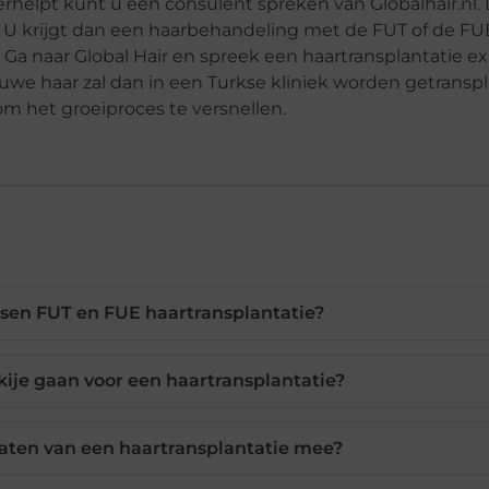
verhelpt kunt u een consulent spreken van Globalhair.nl.
n. U krijgt dan een haarbehandeling met de FUT of de F
a naar Global Hair en spreek een haartransplantatie ex
we haar zal dan in een Turkse kliniek worden getransp
 het groeiproces te versnellen.
ussen FUT en FUE haartransplantatie?
ije gaan voor een haartransplantatie?
taten van een haartransplantatie mee?