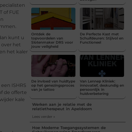
pecialisten
T of FUE
en
remmen.
Ontdek de
De Perfecte Kast met
dan kunt u
topvoordelen van
Schuifdeuren: Stijlvol en
Slotenmaker DRS voor
Functioneel
 over het
jouw veiligheid
en het kaler
De invloed van huidtype
Van Lennep Kliniek:
n een ISHRS
op het genezingsproces
innovatief, deskundig en
van je tattoo
persoonlijk in
f de offerte
huidverbetering
wijder kale
Werken aan je relatie met de
relatietherapeut in Apeldoorn
Lees verder »
Hoe Moderne Toegangssystemen de
Gebruikerservaring Transformeren