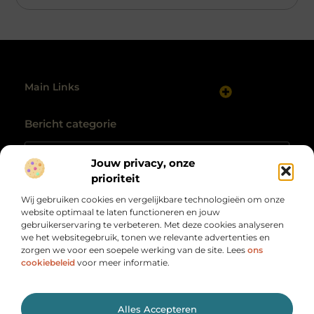
Main Links
Website linkbuilding: hoe je gericht autoriteit opbouwt
Maak van internet jouw inkomstenbron: realistische routes naar geld online
Bericht categorie
Jouw privacy, onze
prioriteit
Wij gebruiken cookies en vergelijkbare technologieën om onze
website optimaal te laten functioneren en jouw
gebruikerservaring te verbeteren. Met deze cookies analyseren
we het websitegebruik, tonen we relevante advertenties en
zorgen we voor een soepele werking van de site. Lees
ons
Alles wat je nodig hebt, op één plek
verzameld.
cookiebeleid
voor meer informatie.
Van motiverende verhalen tot handige tips, ontdek de
veelzijdigheid van het dagelijks leven op Herengracht500.nl.
@2025 All Right Reserved. Design by
www.herengracht500.nl.
Alles Accepteren