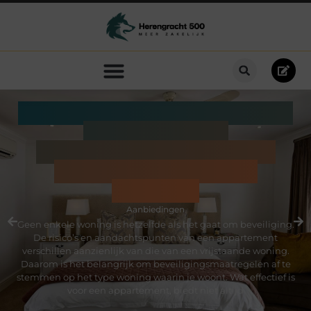
Appartement of vrijstaande
woning: welke
beveiligingsoplossingen
passen bij jouw type
woning?
Aanbiedingen
Geen enkele woning is hetzelfde als het gaat om beveiliging.
De risico’s en aandachtspunten van een appartement
verschillen aanzienlijk van die van een vrijstaande woning.
Daarom is het belangrijk om beveiligingsmaatregelen af te
stemmen op het type woning waarin je woont. Wat effectief is
voor een appartement, biedt niet altijd