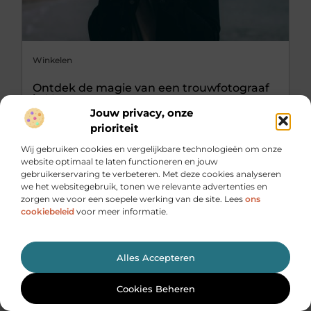
Winkelen
Ontdek de magie van een trouwfotograaf
in Venray
Jouw privacy, onze
Een trouwerij is een van de meest gedenkwaardige
prioriteit
momenten in het leven van een koppel. Het
vastleggen van deze bijzondere dag op een manier
Wij gebruiken cookies en vergelijkbare technologieën om onze
die de emoties, de kleuren en de vreugde
website optimaal te laten functioneren en jouw
weerspiegelt, is een kunst. Een goede trouwfotograaf
gebruikerservaring te verbeteren. Met deze cookies analyseren
in ...
we het websitegebruik, tonen we relevante advertenties en
zorgen we voor een soepele werking van de site. Lees
ons
cookiebeleid
voor meer informatie.
Alles Accepteren
Cookies Beheren