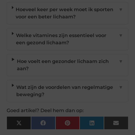
Hoeveel keer per week moet ik sporten
▼
voor een beter lichaam?
Welke vitamines zijn essentieel voor
▼
een gezond lichaam?
Hoe voelt een gezonder lichaam zich
▼
aan?
Wat zijn de voordelen van regelmatige
▼
beweging?
Goed artikel? Deel hem dan op:
X
Facebook
Pinterest
LinkedIn
Email
(Twitter)