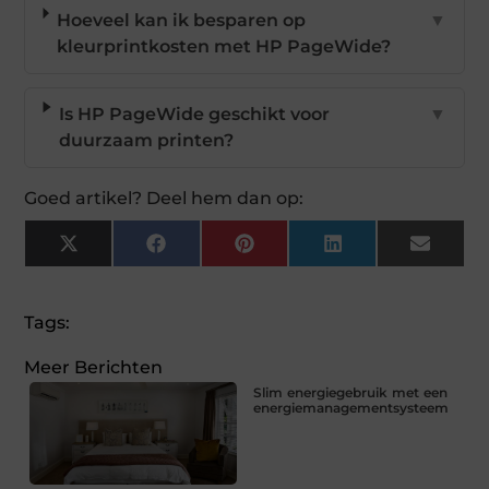
Hoeveel kan ik besparen op
▼
kleurprintkosten met HP PageWide?
Is HP PageWide geschikt voor
▼
duurzaam printen?
Goed artikel? Deel hem dan op:
X
Facebook
Pinterest
LinkedIn
Email
(Twitter)
Tags:
Meer Berichten
Slim energiegebruik met een
energiemanagementsysteem