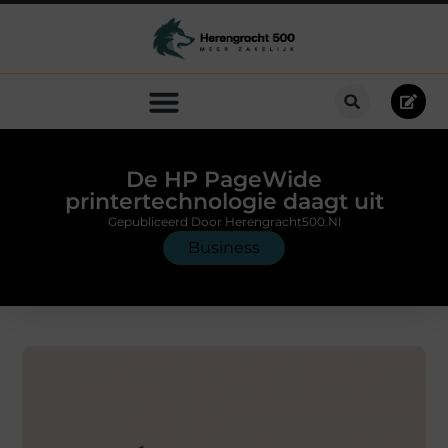
De HP PageWide
printertechnologie daagt uit
Gepubliceerd Door Herengracht500.nl
Business