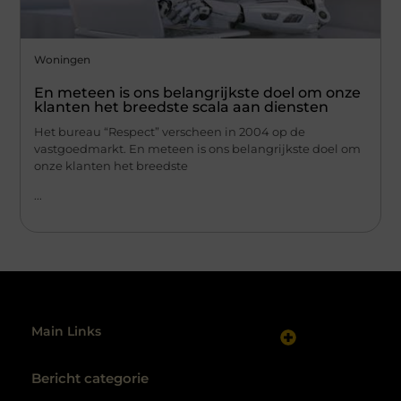
Woningen
En meteen is ons belangrijkste doel om onze
klanten het breedste scala aan diensten
Het bureau “Respect” verscheen in 2004 op de
vastgoedmarkt. En meteen is ons belangrijkste doel om
onze klanten het breedste
...
Main Links
Website linkbuilding: hoe je gericht autoriteit opbouwt
Maak van internet jouw inkomstenbron: realistische routes naar geld online
Bericht categorie