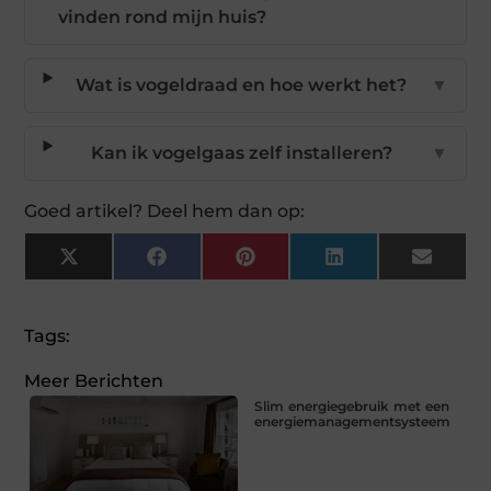
vinden rond mijn huis?
Wat is vogeldraad en hoe werkt het?
▼
Kan ik vogelgaas zelf installeren?
▼
Goed artikel? Deel hem dan op:
X
Facebook
Pinterest
LinkedIn
Email
(Twitter)
Tags:
Meer Berichten
Slim energiegebruik met een
energiemanagementsysteem