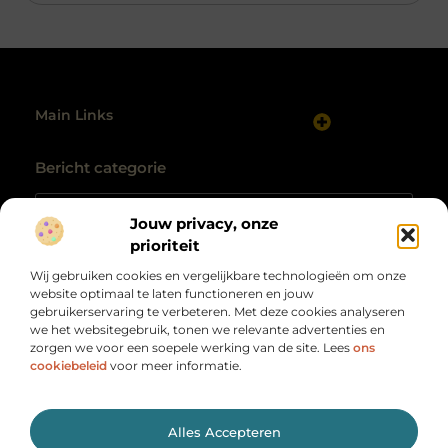
Main Links
Website linkbuilding: hoe je gericht autoriteit opbouwt
Maak van internet jouw inkomstenbron: realistische routes naar geld online
Bericht categorie
Jouw privacy, onze
prioriteit
Wij gebruiken cookies en vergelijkbare technologieën om onze
website optimaal te laten functioneren en jouw
gebruikerservaring te verbeteren. Met deze cookies analyseren
we het websitegebruik, tonen we relevante advertenties en
zorgen we voor een soepele werking van de site. Lees
ons
Alles wat je nodig hebt, op één plek
verzameld.
cookiebeleid
voor meer informatie.
Van motiverende verhalen tot handige tips, ontdek de
veelzijdigheid van het dagelijks leven op Herengracht500.nl.
@2025 All Right Reserved. Design by
www.herengracht500.nl.
Alles Accepteren