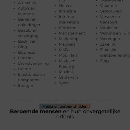
Attracties
Horeca
Vakantie
Auto's en
Industrie
Verbouwen
Motoren
Internet
Vervoer en
Banen en
marketing
transport
opleidingen
Kinderen
Winkelen
Beauty en
Management
Woning en Tui
verzorging
Marketing
Woningen
Bedrijven
Meubels
Zakelijk
Blog
MKB
Zakelijke
Business
Mobiliteit
dienstverlenin
Cadeau
Mode en
Zorg
Dienstverlening
Kleding
Dieren
Muziek
Electronica en
Onderwijs
Computers
Sport
Energie
Media en beroemdheden
Beroemde mensen
en hun onvergetelijke
erfenis