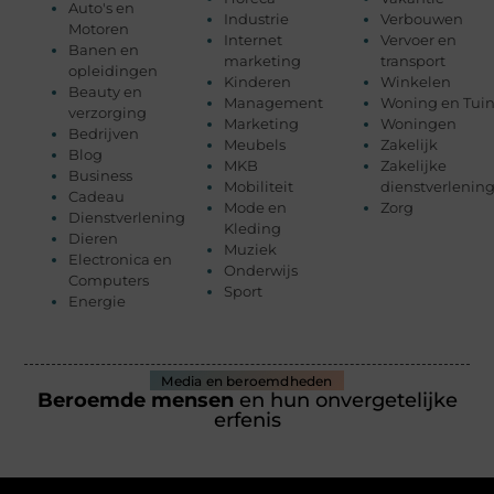
Auto's en
Industrie
Verbouwen
Motoren
Internet
Vervoer en
Banen en
marketing
transport
opleidingen
Kinderen
Winkelen
Beauty en
Management
Woning en Tui
verzorging
Marketing
Woningen
Bedrijven
Meubels
Zakelijk
Blog
MKB
Zakelijke
Business
Mobiliteit
dienstverlenin
Cadeau
Mode en
Zorg
Dienstverlening
Kleding
Dieren
Muziek
Electronica en
Onderwijs
Computers
Sport
Energie
Media en beroemdheden
Beroemde mensen
en hun onvergetelijke
erfenis