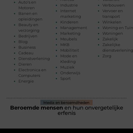
Auto's en
Industrie
Verbouwen
Motoren
Internet
Vervoer en
Banen en
marketing
transport
opleidingen
Kinderen
Winkelen
Beauty en
Management
Woning en Tui
verzorging
Marketing
Woningen
Bedrijven
Meubels
Zakelijk
Blog
MKB
Zakelijke
Business
Mobiliteit
dienstverlenin
Cadeau
Mode en
Zorg
Dienstverlening
Kleding
Dieren
Muziek
Electronica en
Onderwijs
Computers
Sport
Energie
Media en beroemdheden
Beroemde mensen
en hun onvergetelijke
erfenis