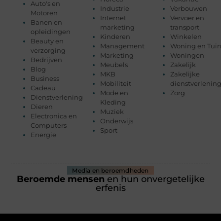
Auto's en
Industrie
Verbouwen
Motoren
Internet
Vervoer en
Banen en
marketing
transport
opleidingen
Kinderen
Winkelen
Beauty en
Management
Woning en Tui
verzorging
Marketing
Woningen
Bedrijven
Meubels
Zakelijk
Blog
MKB
Zakelijke
Business
Mobiliteit
dienstverlenin
Cadeau
Mode en
Zorg
Dienstverlening
Kleding
Dieren
Muziek
Electronica en
Onderwijs
Computers
Sport
Energie
Media en beroemdheden
Beroemde mensen
en hun onvergetelijke
erfenis