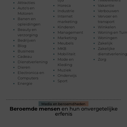
Attracties
Horeca
Vakantie
Auto's en
Industrie
Verbouwen
Motoren
Internet
Vervoer en
Banen en
marketing
transport
opleidingen
Kinderen
Winkelen
Beauty en
Management
Woning en Tui
verzorging
Marketing
Woningen
Bedrijven
Meubels
Zakelijk
Blog
MKB
Zakelijke
Business
Mobiliteit
dienstverlenin
Cadeau
Mode en
Zorg
Dienstverlening
Kleding
Dieren
Muziek
Electronica en
Onderwijs
Computers
Sport
Energie
Media en beroemdheden
Beroemde mensen
en hun onvergetelijke
erfenis