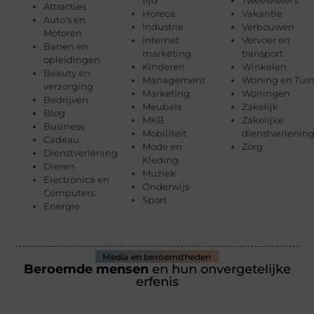
Attracties
Horeca
Vakantie
Auto's en
Industrie
Verbouwen
Motoren
Internet
Vervoer en
Banen en
marketing
transport
opleidingen
Kinderen
Winkelen
Beauty en
Management
Woning en Tui
verzorging
Marketing
Woningen
Bedrijven
Meubels
Zakelijk
Blog
MKB
Zakelijke
Business
Mobiliteit
dienstverlenin
Cadeau
Mode en
Zorg
Dienstverlening
Kleding
Dieren
Muziek
Electronica en
Onderwijs
Computers
Sport
Energie
Media en beroemdheden
Beroemde mensen
en hun onvergetelijke
erfenis