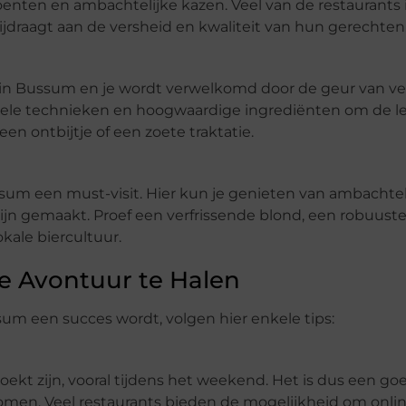
enten en ambachtelijke kazen. Veel van de restaurants
ijdraagt aan de versheid en kwaliteit van hun gerechten
n in Bussum en je wordt verwelkomd door de geur van 
onele technieken en hoogwaardige ingrediënten om de l
en ontbijtje of een zoete traktatie.
ussum een must-visit. Hier kun je genieten van ambachtel
n gemaakt. Proef een verfrissende blond, een robuuste 
kale biercultuur.
re Avontuur te Halen
sum een succes wordt, volgen hier enkele tips:
ekt zijn, vooral tijdens het weekend. Het is dus een g
komen. Veel restaurants bieden de mogelijkheid om onlin