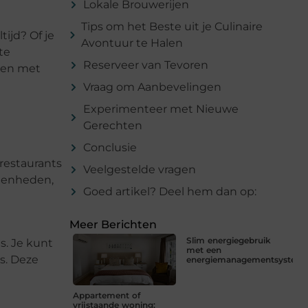
Lokale Brouwerijen
Tips om het Beste uit je Culinaire
tijd? Of je
Avontuur te Halen
te
Reserveer van Tevoren
ken met
Vraag om Aanbevelingen
Experimenteer met Nieuwe
Gerechten
Conclusie
restaurants
Veelgestelde vragen
egenheden,
Goed artikel? Deel hem dan op:
Meer Berichten
Slim energiegebruik
s. Je kunt
met een
’s. Deze
energiemanagementsystee
Appartement of
vrijstaande woning: