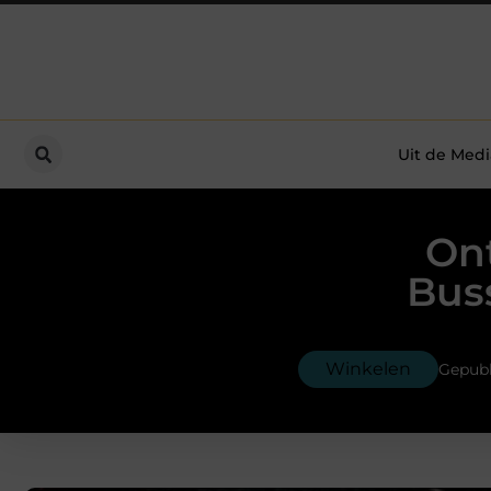
Uit de Medi
Ont
Bus
Winkelen
Gepubl