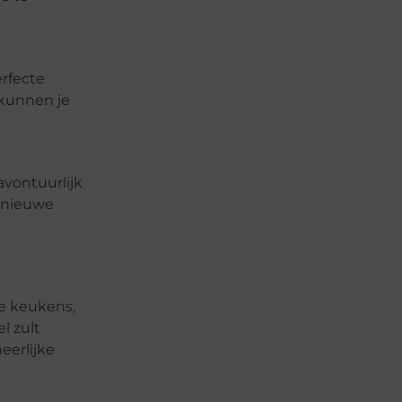
erfecte
 kunnen je
vontuurlijk
n nieuwe
se keukens,
l zult
eerlijke