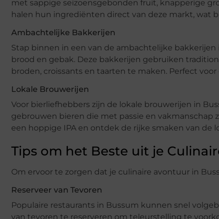
met sappige seizoensgebonden fruit, knapperige gro
halen hun ingrediënten direct van deze markt, wat b
Ambachtelijke Bakkerijen
Stap binnen in een van de ambachtelijke bakkerije
brood en gebak. Deze bakkerijen gebruiken traditi
broden, croissants en taarten te maken. Perfect voor e
Lokale Brouwerijen
Voor bierliefhebbers zijn de lokale brouwerijen in B
gebrouwen bieren die met passie en vakmanschap zij
een hoppige IPA en ontdek de rijke smaken van de lo
Tips om het Beste uit je Culinai
Om ervoor te zorgen dat je culinaire avontuur in Bus
Reserveer van Tevoren
Populaire restaurants in Bussum kunnen snel volgebo
van tevoren te reserveren om teleurstelling te voor