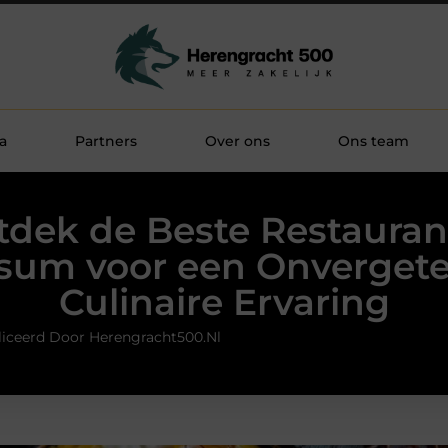
a
Partners
Over ons
Ons team
dek de Beste Restauran
sum voor een Onvergetel
Culinaire Ervaring
iceerd Door Herengracht500.nl