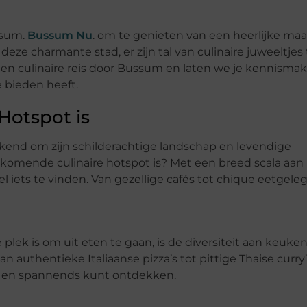
ssum.
Bussum Nu
. om te genieten van een heerlijke maal
ze charmante stad, er zijn tal van culinaire juweeltjes 
en culinaire reis door Bussum en laten we je kennisma
 bieden heeft.
otspot is
kend om zijn schilderachtige landschap en levendige
komende culinaire hotspot is? Met een breed scala aan 
el iets te vinden. Van gezellige cafés tot chique eetgel
k is om uit eten te gaan, is de diversiteit aan keuken
n authentieke Italiaanse pizza’s tot pittige Thaise curry
uws en spannends kunt ontdekken.