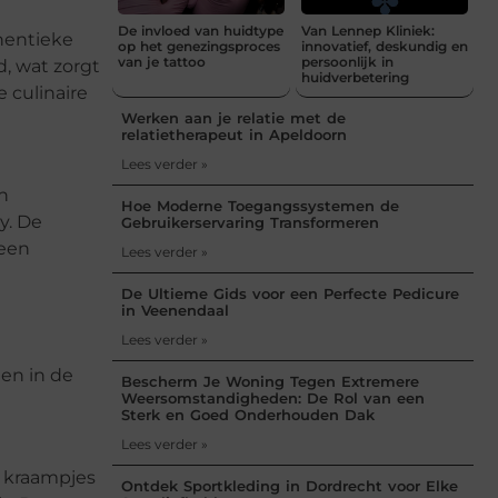
De invloed van huidtype
Van Lennep Kliniek:
thentieke
op het genezingsproces
innovatief, deskundig en
van je tattoo
persoonlijk in
, wat zorgt
huidverbetering
 culinaire
Werken aan je relatie met de
relatietherapeut in Apeldoorn
Lees verder »
en
Hoe Moderne Toegangssystemen de
y. De
Gebruikerservaring Transformeren
 een
Lees verder »
De Ultieme Gids voor een Perfecte Pedicure
in Veenendaal
Lees verder »
ten in de
Bescherm Je Woning Tegen Extremere
Weersomstandigheden: De Rol van een
Sterk en Goed Onderhouden Dak
Lees verder »
e kraampjes
Ontdek Sportkleding in Dordrecht voor Elke