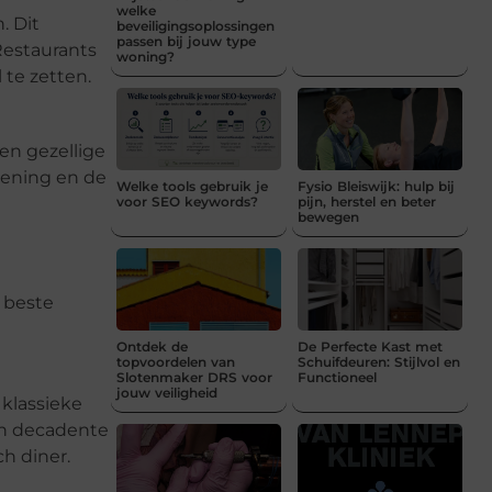
welke
. Dit
beveiligingsoplossingen
passen bij jouw type
Restaurants
woning?
te zetten.
en gezellige
diening en de
Welke tools gebruik je
Fysio Bleiswijk: hulp bij
voor SEO keywords?
pijn, herstel en beter
bewegen
 beste
Ontdek de
De Perfecte Kast met
topvoordelen van
Schuifdeuren: Stijlvol en
Slotenmaker DRS voor
Functioneel
jouw veiligheid
 klassieke
 en decadente
h diner.