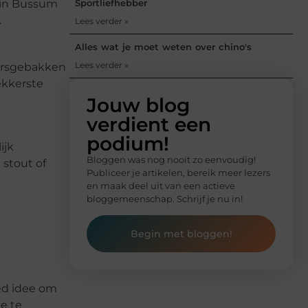
 in Bussum
Sportliefhebber
.
Lees verder »
Alles wat je moet weten over chino's
Lees verder »
versgebakken
ekkerste
Jouw blog
verdient een
podium!
ijk
Bloggen was nog nooit zo eenvoudig!
stout of
Publiceer je artikelen, bereik meer lezers
en maak deel uit van een actieve
bloggemeenschap. Schrijf je nu in!
Begin met bloggen!
oed idee om
e te