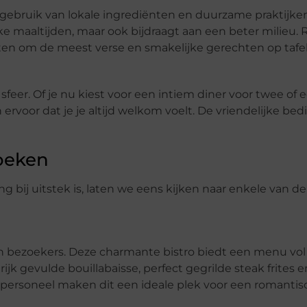
gebruik van lokale ingrediënten en duurzame praktijken
ke maaltijden, maar ook bijdraagt aan een beter milieu. 
n om de meest verse en smakelijke gerechten op tafel 
eer. Of je nu kiest voor een intiem diner voor twee of e
rvoor dat je je altijd welkom voelt. De vriendelijke be
zoeken
ij uitstek is, laten we eens kijken naar enkele van de
 en bezoekers. Deze charmante bistro biedt een menu vol
k gevulde bouillabaisse, perfect gegrilde steak frites
 personeel maken dit een ideale plek voor een romantisc