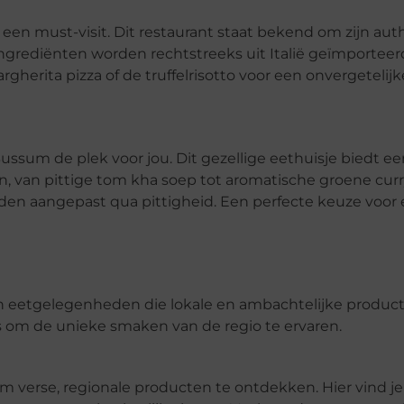
a een must-visit. Dit restaurant staat bekend om zijn au
ngrediënten worden rechtstreeks uit Italië geïmporteerd
erita pizza of de truffelrisotto voor een onvergetelijke
s Bussum de plek voor jou. Dit gezellige eethuisje biedt e
en, van pittige tom kha soep tot aromatische groene curr
den aangepast qua pittigheid. Een perfecte keuze voor
van eetgelegenheden die lokale en ambachtelijke produc
s om de unieke smaken van de regio te ervaren.
m verse, regionale producten te ontdekken. Hier vind j