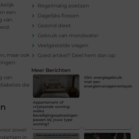
kelijk
Regelmatig poetsen
len een
Dagelijks flossen
g van
Gezond dieet
eid.
Gebruik van mondwater
Veelgestelde vragen
en, maar ook
Goed artikel? Deel hem dan op:
ingen.
Meer Berichten
g van
Slim energiegebruik
met een
iabetes die
energiemanagementsystee
Appartement of
en
vrijstaande woning:
welke
beveiligingsoplossingen
passen bij jouw type
woning?
 voor zowel
ndartsen in