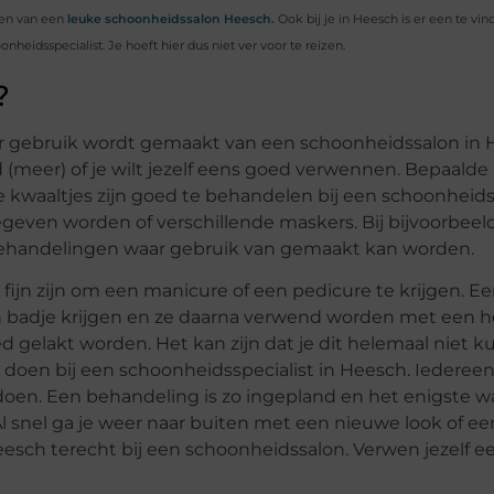
ken van een
leuke schoonheidssalon Heesch.
Ook bij je in Heesch is er een te vin
eidsspecialist. Je hoeft hier dus niet ver voor te reizen.
?
 er gebruik wordt gemaakt van een schoonheidssalon in 
goed (meer) of je wilt jezelf eens goed verwennen. Bepaald
kwaaltjes zijn goed te behandelen bij een schoonheidss
even worden of verschillende maskers. Bij bijvoorbeeld
de behandelingen waar gebruik van gemaakt kan worden.
jn zijn om een manicure of een pedicure te krijgen. Een
adje krijgen en ze daarna verwend worden met een he
ed gelakt worden. Het kan zijn dat je dit helemaal niet ku
n doen bij een schoonheidsspecialist in Heesch. Iedereen
te doen. Een behandeling is zo ingepland en het enigste 
snel ga je weer naar buiten met een nieuwe look of een 
esch terecht bij een schoonheidssalon. Verwen jezelf ee