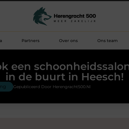
a
Partners
Over ons
Ons team
k een schoonheidssalon 
in de buurt in Heesch!
ing
Gepubliceerd Door Herengracht500.nl