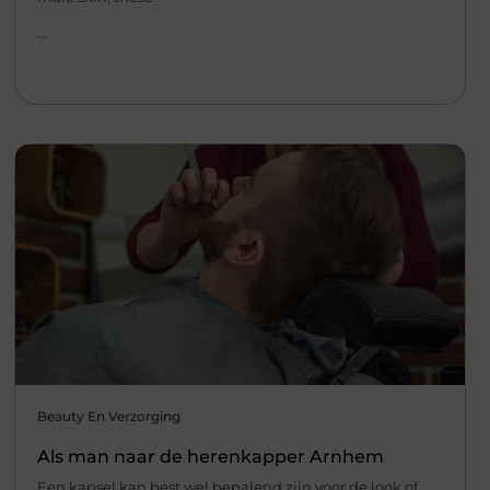
...
Beauty En Verzorging
Als man naar de herenkapper Arnhem
Een kapsel kan best wel bepalend zijn voor de look of