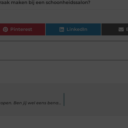
praak maken bij een schoonheidssalon?
Pinterest
LinkedIn
Waarom je niet zomaar paintball tickets op straat moet kopen. Ben jij wel eens benaderd?