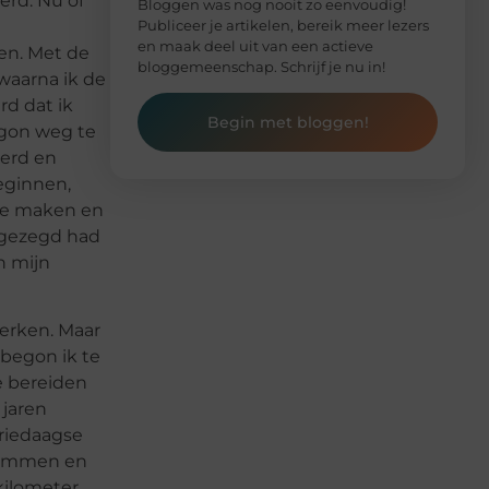
erd. Nu of
Bloggen was nog nooit zo eenvoudig!
Publiceer je artikelen, bereik meer lezers
en maak deel uit van een actieve
en. Met de
bloggemeenschap. Schrijf je nu in!
waarna ik de
rd dat ik
Begin met bloggen!
egon weg te
eerd en
eginnen,
 te maken en
k gezegd had
n mijn
werken. Maar
 begon ik te
e bereiden
 jaren
driedaagse
zwemmen en
kilometer.