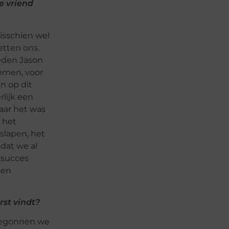
e vriend
isschien wel
etten ons.
deden Jason
oemen, voor
n op dit
rlijk een
aar het was
 het
eslapen, het
dat we al
 succes
 en
rst vindt?
 begonnen we