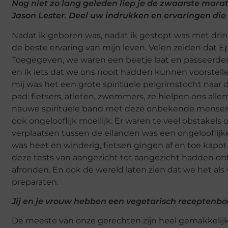
Nog niet zo lang geleden liep je de zwaarste marath
Jason Lester. Deel uw indrukken en ervaringen die
Nadat ik geboren was, nadat ik gestopt was met drin
de beste ervaring van mijn leven. Velen zeiden dat 
Toegegeven, we waren een beetje laat en passeerden 
en ik iets dat we ons nooit hadden kunnen voorstelle
mij was het een grote spirituele pelgrimstocht naar
pad: fietsers, atleten, zwemmers, ze hielpen ons all
nauwe spirituele band met deze onbekende mensen, 
ook ongelooflijk moeilijk. Er waren te veel obstakel
verplaatsen tussen de eilanden was een ongelooflijke 
was heet en winderig, fietsen gingen af ​​en toe ka
deze tests van aangezicht tot aangezicht hadden o
afronden. En ook de wereld laten zien dat we het al
preparaten.
Jij en je vrouw hebben een vegetarisch receptenboe
De meeste van onze gerechten zijn heel gemakkelij