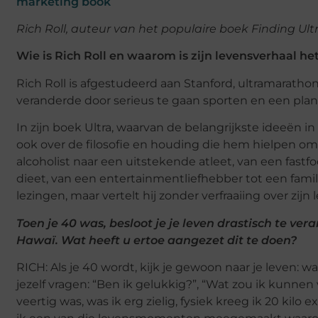
marketing book
Rich Roll, auteur van het populaire boek Finding Ultra,
Wie is Rich Roll en waarom is zijn levensverhaal h
Rich Roll is afgestudeerd aan Stanford, ultramarathon
veranderde door serieus te gaan sporten en een plan
In zijn boek Ultra, waarvan de belangrijkste ideeën in 
ook over de filosofie en houding die hem hielpen om 
alcoholist naar een uitstekende atleet, van een fas
dieet, van een entertainmentliefhebber tot een famil
lezingen, maar vertelt hij zonder verfraaiing over zijn
Toen je 40 was, besloot je je leven drastisch te 
Hawaï. Wat heeft u ertoe aangezet dit te doen?
RICH: Als je 40 wordt, kijk je gewoon naar je leven: w
jezelf vragen: “Ben ik gelukkig?”, “Wat zou ik kunnen
veertig was, was ik erg zielig, fysiek kreeg ik 20 kilo