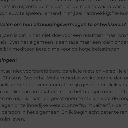
r iets in mij vertelde me dat het de moeite waard was o
pnieuw te spelen. Iemand in mij zei hardnekkig: “Je kun
evelen om hun uithoudingsvermogen te ontwikkelen?
ijden is dat ik het niet doe voor een resultaat, maar om 
 reis. Over het algemeen is een race maar een klein onde
zelf: ik mediteer, bereid me voor op hoge belastingen.
iningen?
taal niet voorbereid bent, bereik je niets en verspil je al
 – Christus, Boeddha, Mohammed of welke andere dan oo
eilijkheden te overwinnen. In mijn geval gebruik ik yog
en mijn lichaam in staat om me in het huidige moment t
en en mijn lichaam en geest open te stellen voor de mo
gelt onze innerlijke wereld, onze “spiritualiteit”. Hoe m
ls persoon in het algemeen. En ik begin echt beter te re
mijn leven.