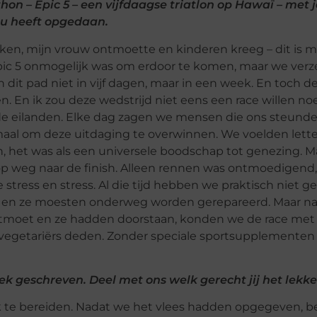
on – Epic 5 – een vijfdaagse triatlon op Hawaï – met j
 u heeft opgedaan.
ken, mijn vrouw ontmoette en kinderen kreeg – dit is m
Epic 5 onmogelijk was om erdoor te komen, maar we verz
dit pad niet in vijf dagen, maar in een week. En toch 
n. En ik zou deze wedstrijd niet eens een race willen n
 de eilanden. Elke dag zagen we mensen die ons steunde
emaal om deze uitdaging te overwinnen. We voelden lette
het was als een universele boodschap tot genezing. M
s op weg naar de finish. Alleen rennen was ontmoedigend,
stress en stress. Al die tijd hebben we praktisch niet g
pot en ze moesten onderweg worden gerepareerd. Maar na
ntmoet en ze hadden doorstaan, konden we de race met
s vegetariërs deden. Zonder speciale sportsupplementen
k geschreven. Deel met ons welk gerecht jij het lekke
k te bereiden. Nadat we het vlees hadden opgegeven,