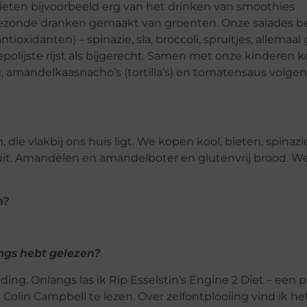
nieten bijvoorbeeld erg van het drinken van smoothies
gezonde dranken gemaakt van groenten. Onze salades bes
ioxidanten) – spinazie, sla, broccoli, spruitjes, allemaa
gepolijste rijst als bijgerecht. Samen met onze kinderen
, amandelkaasnacho’s (tortilla’s) en tomatensaus volgen
e vlakbij ons huis ligt. We kopen kool, bieten, spinazie
n fruit. Amandelen en amandelboter en glutenvrij brood.
n?
ngs hebt gelezen?
ing. Onlangs las ik Rip Esselstin’s Engine 2 Diet – een p
Colin Campbell te lezen. Over zelfontplooiing vind ik h