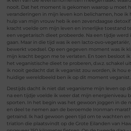
ik een van die levensmomenten meegemaakt waarop je
nooit. Dat het moment is gekomen waarop u moet h
veranderingen in mijn leven kon belichamen, hoe ik 
hulp van mijn vrouw heb ik een zevendaagse detoxific
kracht voelde om mijn leven en innerlijke toestand t
een vegetarisch dieet probeerde. Na een tijdje werd 
gaan. Maar in die tijd was ik een lacto-ovo-vegetariër,
bewerkt voedsel. Op een gegeven moment was ik klaa
mijn kracht begon me te verlaten. En toen besloot ik
het veganistische dieet te proberen, d.w.z. schakel u
ik nooit gedacht dat ik veganist zou worden, ik hou e
huidige wereldbeeld ben ik op dit moment veganist.
Destijds dacht ik niet dat veganisme mijn leven op d
na een tijdje voelde ik weer dat mijn energieniveau 
sporten. In het begin was het gewoon joggen in de na
en deel te nemen aan de beroemde Ironman-marathon
getraind. Ik had gewoon geen tijd om te wachten en 
triatlon die plaatsvindt op de Grote Eilanden van 
ongeveer 150 kilometer fietsen. Op de tweede dag – o