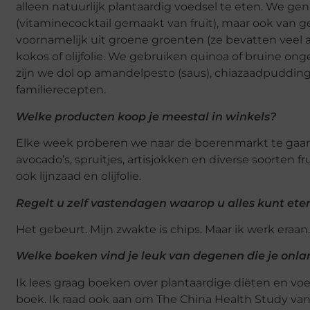
alleen natuurlijk plantaardig voedsel te eten. We ge
(vitaminecocktail gemaakt van fruit), maar ook van 
voornamelijk uit groene groenten (ze bevatten veel ant
kokos of olijfolie. We gebruiken quinoa of bruine on
zijn we dol op amandelpesto (saus), chiazaadpudding
familierecepten.
Welke producten koop je meestal in winkels?
Elke week proberen we naar de boerenmarkt te gaan, di
avocado’s, spruitjes, artisjokken en diverse soorte
ook lijnzaad en olijfolie.
Regelt u zelf vastendagen waarop u alles kunt ete
Het gebeurt. Mijn zwakte is chips. Maar ik werk eraan.
Welke boeken vind je leuk van degenen die je onla
Ik lees graag boeken over plantaardige diëten en voed
boek. Ik raad ook aan om The China Health Study van 