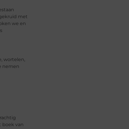
taan ​​
l gekruid met
 koken we en
s
, wortelen,
 We nemen
rachtig
et boek van