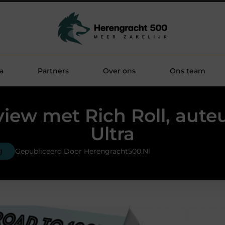
a
Partners
Over ons
Ons team
view met Rich Roll, aute
Ultra
g
Gepubliceerd Door Herengracht500.nl