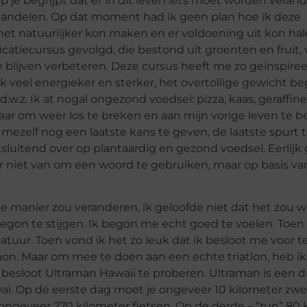
 begrijpt dat er in dit leven iets moet worden verand
andelen. Op dat moment had ik geen plan hoe ik deze
het natuurlijker kon maken en er voldoening uit kon hal
atiecursus gevolgd, die bestond uit groenten en fruit, 
e blijven verbeteren. Deze cursus heeft me zo geïnspiree
ik veel energieker en sterker, het overtollige gewicht b
 d.w.z. Ik at nogal ongezond voedsel: pizza, kaas, geraffin
r om weer los te breken en aan mijn vorige leven te b
 mezelf nog een laatste kans te geven, de laatste spurt
itsluitend over op plantaardig en gezond voedsel. Eerlij
r niet van om een ​​woord te gebruiken, maar op basis va
ie manier zou veranderen, ik geloofde niet dat het zou 
begon te stijgen. Ik begon me echt goed te voelen. Toen
tuur. Toen vond ik het zo leuk dat ik besloot me voor t
. Maar om mee te doen aan een echte triatlon, heb ik
besloot Ultraman Hawaii te proberen. Ultraman is een 
Hawaï. Op de eerste dag moet je ongeveer 10 kilometer 
ngeveer 270 kilometer fietsen. Op de derde – “run” 80 