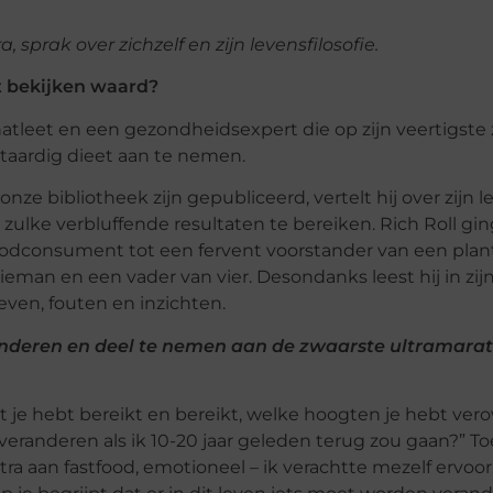
 sprak over zichzelf en zijn levensfilosofie.
et bekijken waard?
atleet en een gezondheidsexpert die op zijn veertigste 
taardig dieet aan te nemen.
onze bibliotheek zijn gepubliceerd, vertelt hij over zijn l
zulke verbluffende resultaten te bereiken. Rich Roll gi
tfoodconsument tot een fervent voorstander van een plan
ieman en een vader van vier. Desondanks leest hij in zi
 leven, fouten en inzichten.
veranderen en deel te nemen aan de zwaarste ultramara
at je hebt bereikt en bereikt, welke hoogten je hebt verov
 veranderen als ik 10-20 jaar geleden terug zou gaan?” To
 extra aan fastfood, emotioneel – ik verachtte mezelf ervoo