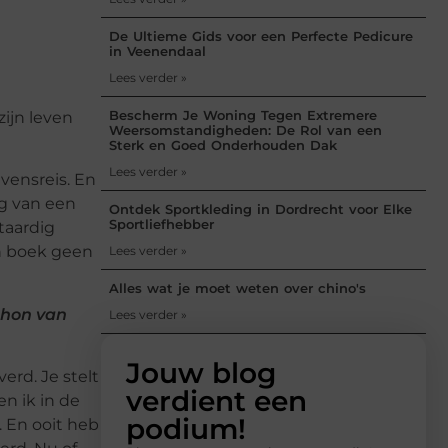
De Ultieme Gids voor een Perfecte Pedicure
in Veenendaal
Lees verder »
Bescherm Je Woning Tegen Extremere
zijn leven
Weersomstandigheden: De Rol van een
Sterk en Goed Onderhouden Dak
Lees verder »
evensreis. En
ng van een
Ontdek Sportkleding in Dordrecht voor Elke
Sportliefhebber
taardig
jn boek geen
Lees verder »
Alles wat je moet weten over chino's
thon van
Lees verder »
Jouw blog
erd. Je stelt
verdient een
en ik in de
podium!
r. En ooit heb