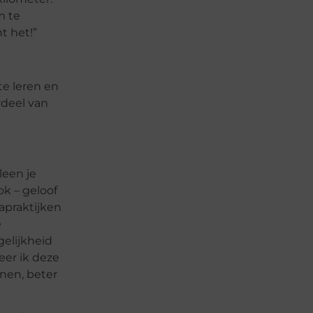
m te
t het!”
te leren en
rdeel van
leen je
k – geloof
apraktijken
e
gelijkheid
eer ik deze
nnen, beter