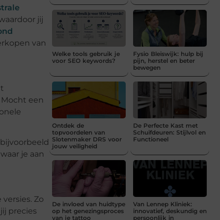
trale
waardoor jij
ond
verkopen van
Welke tools gebruik je
Fysio Bleiswijk: hulp bij
voor SEO keywords?
pijn, herstel en beter
bewegen
t
n. Mocht een
ionele
Ontdek de
De Perfecte Kast met
topvoordelen van
Schuifdeuren: Stijlvol en
Slotenmaker DRS voor
Functioneel
 bijvoorbeeld
jouw veiligheid
 waar je aan
 versies. Zo
De invloed van huidtype
Van Lennep Kliniek:
ij precies
op het genezingsproces
innovatief, deskundig en
van je tattoo
persoonlijk in