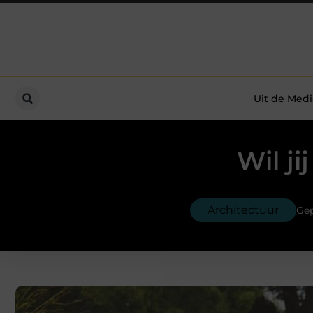
Uit de Medi
Wil j
Architectuur
Gep