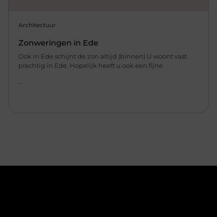
Architectuur
Zonweringen in Ede
Ook in Ede schijnt de zon altijd (binnen) U woont vast
prachtig in Ede. Hopelijk heeft u ook een fijne
...