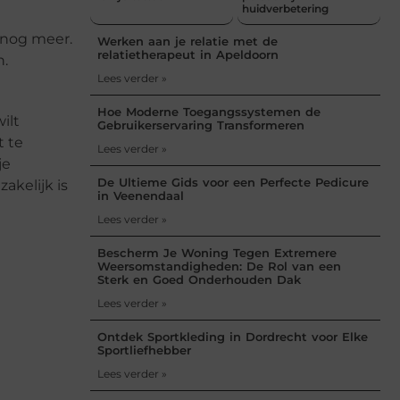
huidverbetering
 nog meer.
Werken aan je relatie met de
relatietherapeut in Apeldoorn
n.
Lees verder »
Hoe Moderne Toegangssystemen de
ilt
Gebruikerservaring Transformeren
t te
Lees verder »
je
De Ultieme Gids voor een Perfecte Pedicure
akelijk is
in Veenendaal
Lees verder »
Bescherm Je Woning Tegen Extremere
Weersomstandigheden: De Rol van een
Sterk en Goed Onderhouden Dak
Lees verder »
Ontdek Sportkleding in Dordrecht voor Elke
Sportliefhebber
Lees verder »