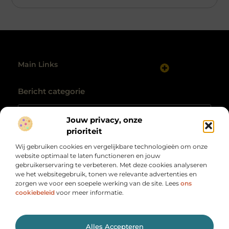
Main Links
Website linkbuilding: hoe je gericht autoriteit opbouwt
Maak van internet jouw inkomstenbron: realistische routes naar geld online
Bericht categorie
Jouw privacy, onze
prioriteit
Wij gebruiken cookies en vergelijkbare technologieën om onze
website optimaal te laten functioneren en jouw
gebruikerservaring te verbeteren. Met deze cookies analyseren
we het websitegebruik, tonen we relevante advertenties en
zorgen we voor een soepele werking van de site. Lees
ons
Alles wat je nodig hebt, op één plek
verzameld.
cookiebeleid
voor meer informatie.
Van motiverende verhalen tot handige tips, ontdek de
veelzijdigheid van het dagelijks leven op Herengracht500.nl.
@2025 All Right Reserved. Design by
www.herengracht500.nl.
Alles Accepteren