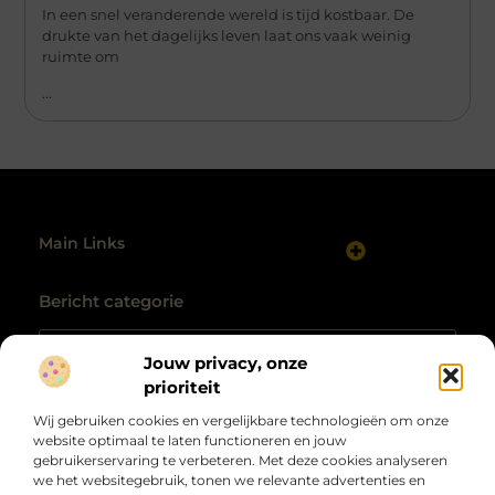
In een snel veranderende wereld is tijd kostbaar. De
drukte van het dagelijks leven laat ons vaak weinig
ruimte om
...
Main Links
Website linkbuilding: hoe je gericht autoriteit opbouwt
Maak van internet jouw inkomstenbron: realistische routes naar geld online
Bericht categorie
Jouw privacy, onze
prioriteit
Wij gebruiken cookies en vergelijkbare technologieën om onze
website optimaal te laten functioneren en jouw
gebruikerservaring te verbeteren. Met deze cookies analyseren
we het websitegebruik, tonen we relevante advertenties en