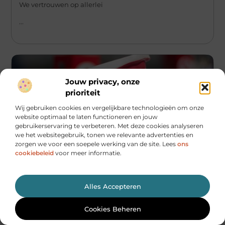
We vertrouwen op allerlei
...
Jouw privacy, onze
prioriteit
Wij gebruiken cookies en vergelijkbare technologieën om onze
website optimaal te laten functioneren en jouw
gebruikerservaring te verbeteren. Met deze cookies analyseren
we het websitegebruik, tonen we relevante advertenties en
zorgen we voor een soepele werking van de site. Lees
ons
cookiebeleid
voor meer informatie.
Aanbiedingen
Tandarts Schiedam – Je Plaatselijke
Alles Accepteren
Tandheelkundige Experts
Waarom Tandarts Schiedam jouw glimlach verdient
Cookies Beheren
Welkom bij Tandarts Schiedam, waar jouw