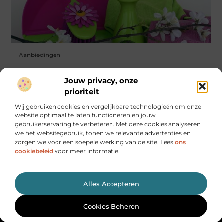
Aanbiedingen
De psychologische effecten van een schone
Jouw privacy, onze
leefomgeving
prioriteit
De kracht van orde en netheid Heb je je ooit afgevraagd
waarom je je beter voelt in een schone en
Wij gebruiken cookies en vergelijkbare technologieën om onze
website optimaal te laten functioneren en jouw
...
gebruikerservaring te verbeteren. Met deze cookies analyseren
we het websitegebruik, tonen we relevante advertenties en
zorgen we voor een soepele werking van de site. Lees
ons
cookiebeleid
voor meer informatie.
Alles Accepteren
Cookies Beheren
Main Links
Website linkbuilding: hoe je gericht autoriteit opbouwt
Maak van internet jouw inkomstenbron: realistische routes naar geld online