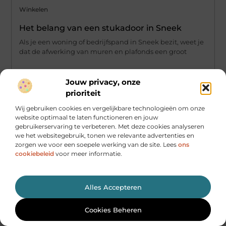
Winkelen
Het belang van een stukadoor in Sneek
Als je een woning of bedrijfspand in Sneek bezit, weet je
dat de afwerking van muren en plafonds een groot
...
Jouw privacy, onze
prioriteit
Wij gebruiken cookies en vergelijkbare technologieën om onze
website optimaal te laten functioneren en jouw
gebruikerservaring te verbeteren. Met deze cookies analyseren
we het websitegebruik, tonen we relevante advertenties en
zorgen we voor een soepele werking van de site. Lees
ons
cookiebeleid
voor meer informatie.
Alles Accepteren
Cookies Beheren
Winkelen