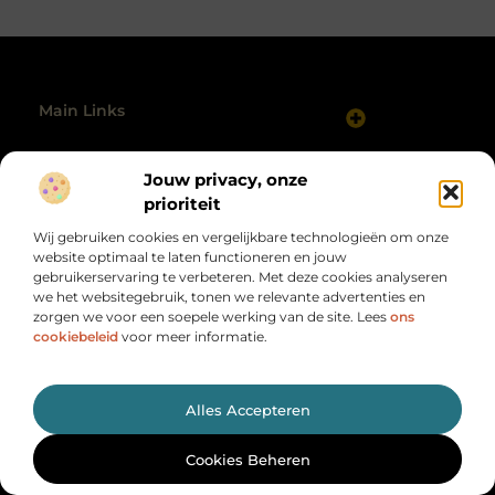
Main Links
Website linkbuilding: hoe je gericht autoriteit opbouwt
Maak van internet jouw inkomstenbron: realistische routes naar geld online
Bericht categorie
Jouw privacy, onze
prioriteit
Wij gebruiken cookies en vergelijkbare technologieën om onze
website optimaal te laten functioneren en jouw
gebruikerservaring te verbeteren. Met deze cookies analyseren
we het websitegebruik, tonen we relevante advertenties en
zorgen we voor een soepele werking van de site. Lees
ons
cookiebeleid
voor meer informatie.
Alles wat je nodig hebt, op één plek
verzameld.
Van motiverende verhalen tot handige tips, ontdek de
Alles Accepteren
veelzijdigheid van het dagelijks leven op Herengracht500.nl.
@2025 All Right Reserved. Design by
www.herengracht500.nl.
Cookies Beheren