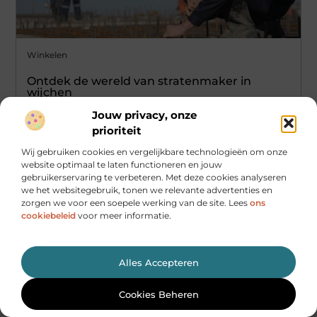
Winkelen
Ontdek de wereld van stratenmaker in
wijchen
Als trotse huiseigenaar, lokale ondernemer of doe-het-
Jouw privacy, onze
zelver in Wijchen, weet je hoe belangrijk het is om
prioriteit
kwalitatief hoogwaardige bestrating te
Wij gebruiken cookies en vergelijkbare technologieën om onze
...
website optimaal te laten functioneren en jouw
gebruikerservaring te verbeteren. Met deze cookies analyseren
we het websitegebruik, tonen we relevante advertenties en
zorgen we voor een soepele werking van de site. Lees
ons
cookiebeleid
voor meer informatie.
Alles Accepteren
Cookies Beheren