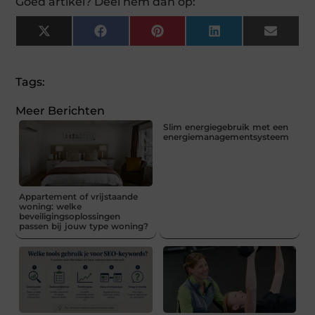
Goed artikel? Deel hem dan op:
X
Facebook
Pinterest
LinkedIn
Email
(Twitter)
Tags:
Meer Berichten
Slim energiegebruik met een
energiemanagementsysteem
Appartement of vrijstaande
woning: welke
beveiligingsoplossingen
passen bij jouw type woning?